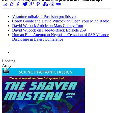
Vesmírné odhalení: Poselství pro lidstvo
Corey Goode and David Wilcock on Open Your Mind Radio
David Wilcock Article on Mars Colony Tour
David Wilcock on Fade-to-Black Episode 259
Human Elite Attempt to Negotiate Cessation of SSP Alliance
Disclosure in Latest Conference
Loading...
Array