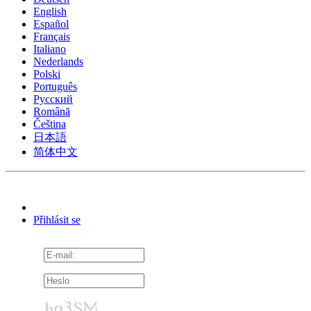
English
Español
Français
Italiano
Nederlands
Polski
Português
Pусский
Română
Čeština
日本語
简体中文
Přihlásit se