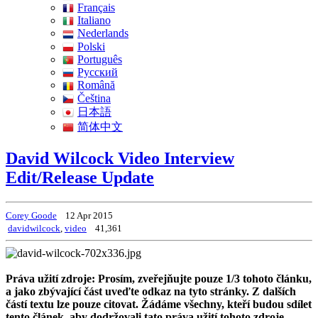
Français
Italiano
Nederlands
Polski
Português
Pусский
Română
Čeština
日本語
简体中文
David Wilcock Video Interview
Edit/Release Update
Corey Goode
12 Apr 2015
davidwilcock
,
video
41,361
Práva užití zdroje: Prosím, zveřejňujte pouze 1/3 tohoto článku,
a jako zbývající část uveďte odkaz na tyto stránky. Z dalších
částí textu lze pouze citovat. Žádáme všechny, kteří budou sdílet
tento článek, aby dodržovali tato práva užití tohoto zdroje.