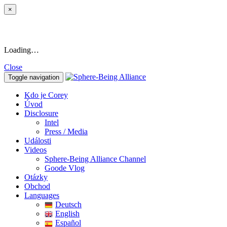
×
Loading…
Close
Toggle navigation
Kdo je Corey
Úvod
Disclosure
Intel
Press / Media
Události
Videos
Sphere-Being Alliance Channel
Goode Vlog
Otázky
Obchod
Languages
Deutsch
English
Español