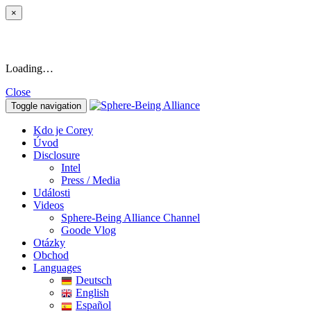
×
Loading…
Close
Toggle navigation
Kdo je Corey
Úvod
Disclosure
Intel
Press / Media
Události
Videos
Sphere-Being Alliance Channel
Goode Vlog
Otázky
Obchod
Languages
Deutsch
English
Español