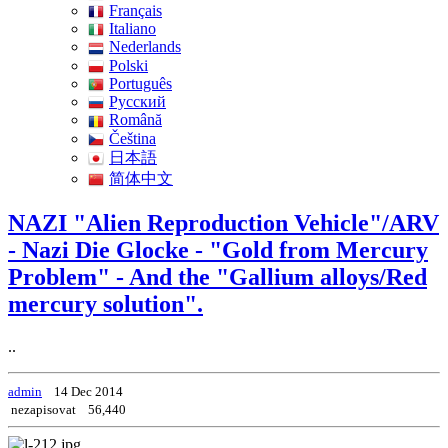
Français
Italiano
Nederlands
Polski
Português
Pусский
Română
Čeština
日本語
简体中文
NAZI "Alien Reproduction Vehicle"/ARV
- Nazi Die Glocke - "Gold from Mercury
Problem" - And the "Gallium alloys/Red
mercury solution".
..
admin
14 Dec 2014
nezapisovat
56,440