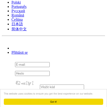
Polski
Português
Pусский
Română
Čeština
日本語
简体中文
Přihlásit se
Pamatuj si mě
This website uses cookies to ensure you get the best experience on our website.
Zapomněli jste heslo?
Znovu poslat
aktivační E-mail
Got it!