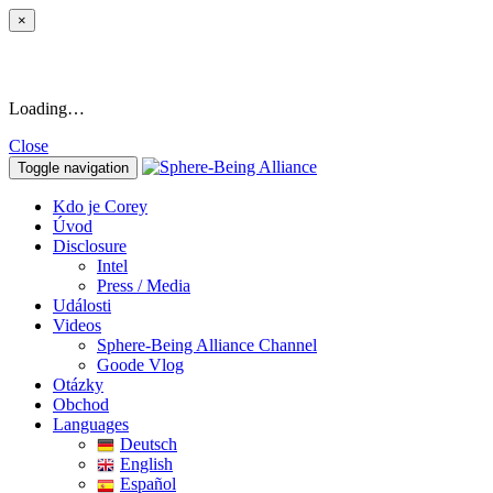
×
Loading…
Close
Toggle navigation
Kdo je Corey
Úvod
Disclosure
Intel
Press / Media
Události
Videos
Sphere-Being Alliance Channel
Goode Vlog
Otázky
Obchod
Languages
Deutsch
English
Español