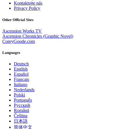
Kontaktujte nás
Privacy Policy
Other Official Sites
Ascension Works TV
Ascension Chronicles (Graphic Novel)
CoreyGoode.com
Languages
Deutsch
English
Español
Français
Italiano
Nederlands
Polski
Português
Pусский
Română
Čeština
日本語
简体中文