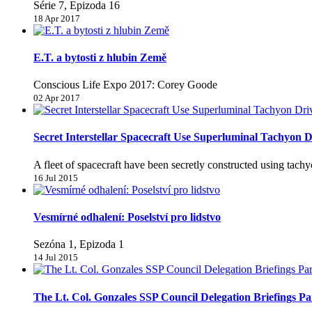
Série 7, Epizoda 16
18 Apr 2017
E.T. a bytosti z hlubin Země
Conscious Life Expo 2017: Corey Goode
02 Apr 2017
Secret Interstellar Spacecraft Use Superluminal Tachyon D
A fleet of spacecraft have been secretly constructed using tachyo
16 Jul 2015
Vesmírné odhalení: Poselství pro lidstvo
Sezóna 1, Epizoda 1
14 Jul 2015
The Lt. Col. Gonzales SSP Council Delegation Briefings Pa