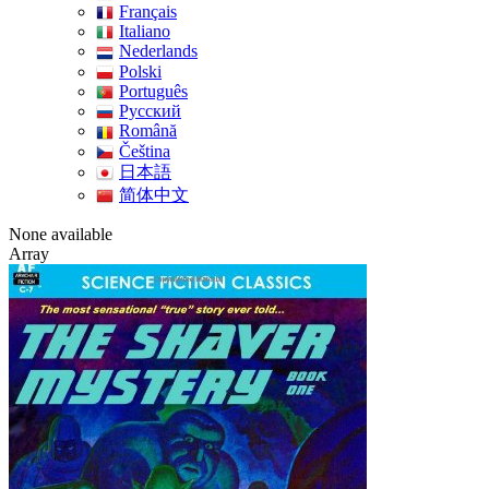
Français
Italiano
Nederlands
Polski
Português
Pусский
Română
Čeština
日本語
简体中文
None available
Array