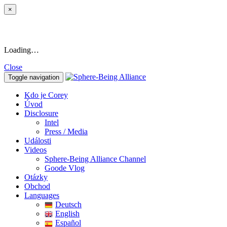
×
Loading…
Close
Toggle navigation
Kdo je Corey
Úvod
Disclosure
Intel
Press / Media
Události
Videos
Sphere-Being Alliance Channel
Goode Vlog
Otázky
Obchod
Languages
Deutsch
English
Español