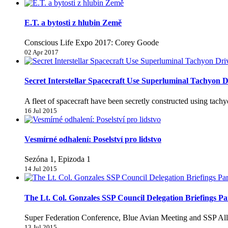
E.T. a bytosti z hlubin Země
Conscious Life Expo 2017: Corey Goode
02 Apr 2017
Secret Interstellar Spacecraft Use Superluminal Tachyon D
A fleet of spacecraft have been secretly constructed using tachyo
16 Jul 2015
Vesmírné odhalení: Poselství pro lidstvo
Sezóna 1, Epizoda 1
14 Jul 2015
The Lt. Col. Gonzales SSP Council Delegation Briefings Pa
Super Federation Conference, Blue Avian Meeting and SSP All
13 Jul 2015