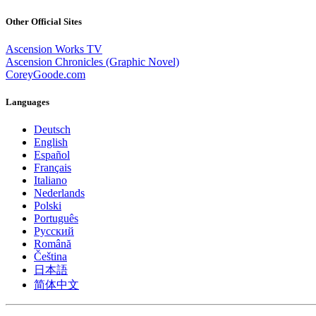
Other Official Sites
Ascension Works TV
Ascension Chronicles (Graphic Novel)
CoreyGoode.com
Languages
Deutsch
English
Español
Français
Italiano
Nederlands
Polski
Português
Pусский
Română
Čeština
日本語
简体中文