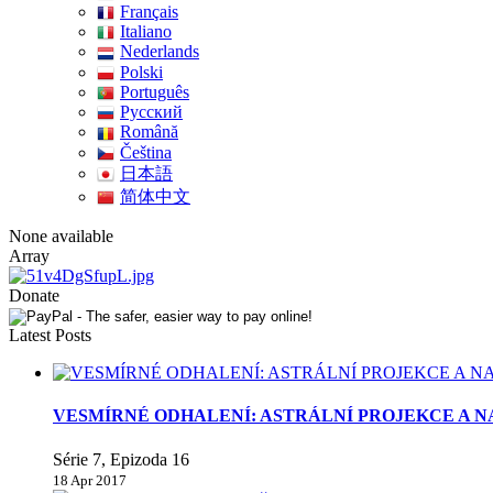
Français
Italiano
Nederlands
Polski
Português
Pусский
Română
Čeština
日本語
简体中文
None available
Array
Donate
Latest Posts
VESMÍRNÉ ODHALENÍ: ASTRÁLNÍ PROJEKCE A N
Série 7, Epizoda 16
18 Apr 2017