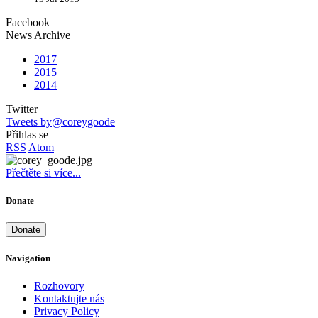
Facebook
News Archive
2017
2015
2014
Twitter
Tweets by@coreygoode
Přihlas se
RSS
Atom
Přečtěte si více...
Donate
Donate
Navigation
Rozhovory
Kontaktujte nás
Privacy Policy