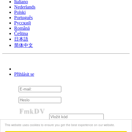
Italiano
Nederlands
Polski
Português
Pусский
Română
Čeština
日本語
简体中文
Přihlásit se
Pamatuj si mě
This website uses cookies to ensure you get the best experience on our website.
Zapomněli jste heslo?
Znovu poslat