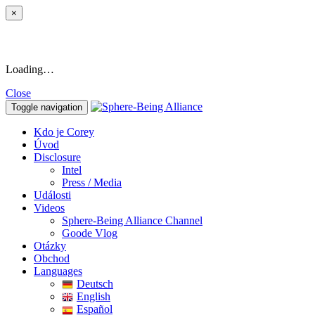
×
Loading…
Close
Toggle navigation
Kdo je Corey
Úvod
Disclosure
Intel
Press / Media
Události
Videos
Sphere-Being Alliance Channel
Goode Vlog
Otázky
Obchod
Languages
Deutsch
English
Español