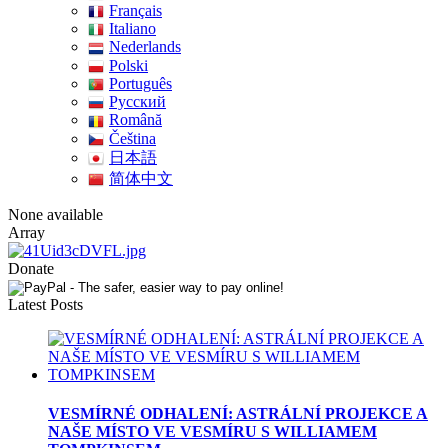
Français
Italiano
Nederlands
Polski
Português
Pусский
Română
Čeština
日本語
简体中文
None available
Array
Donate
Latest Posts
VESMÍRNÉ ODHALENÍ: ASTRÁLNÍ PROJEKCE A
NAŠE MÍSTO VE VESMÍRU S WILLIAMEM