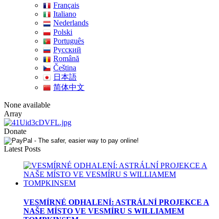
Français
Italiano
Nederlands
Polski
Português
Pусский
Română
Čeština
日本語
简体中文
None available
Array
Donate
Latest Posts
VESMÍRNÉ ODHALENÍ: ASTRÁLNÍ PROJEKCE A
NAŠE MÍSTO VE VESMÍRU S WILLIAMEM