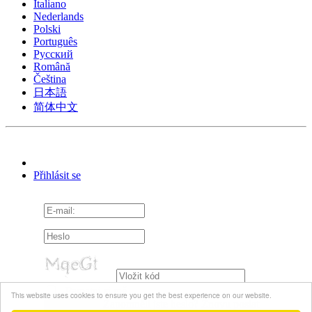
Italiano
Nederlands
Polski
Português
Pусский
Română
Čeština
日本語
简体中文
Přihlásit se
Pamatuj si mě
This website uses cookies to ensure you get the best experience on our website.
Zapomněli jste heslo?
Znovu poslat