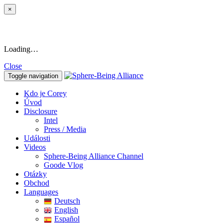
×
Loading…
Close
Toggle navigation
Kdo je Corey
Úvod
Disclosure
Intel
Press / Media
Události
Videos
Sphere-Being Alliance Channel
Goode Vlog
Otázky
Obchod
Languages
Deutsch
English
Español