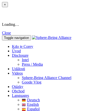
×
Loading…
Close
Toggle navigation
Kdo je Corey
Úvod
Disclosure
Intel
Press / Media
Události
Videos
Sphere-Being Alliance Channel
Goode Vlog
Otázky
Obchod
Languages
Deutsch
English
Español