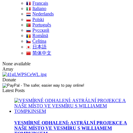
Français
Italiano
Nederlands
Polski
Português
Pусский
Română
Čeština
日本語
简体中文
None available
Array
Donate
Latest Posts
VESMÍRNÉ ODHALENÍ: ASTRÁLNÍ PROJEKCE A
NAŠE MÍSTO VE VESMÍRU S WILLIAMEM