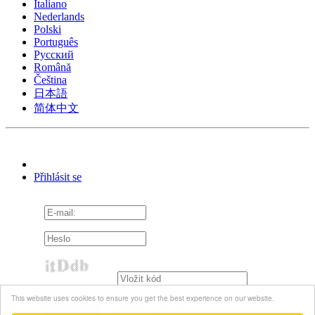
Italiano
Nederlands
Polski
Português
Pусский
Română
Čeština
日本語
简体中文
Přihlásit se
Pamatuj si mě
This website uses cookies to ensure you get the best experience on our website.
Zapomněli jste heslo?
Znovu poslat