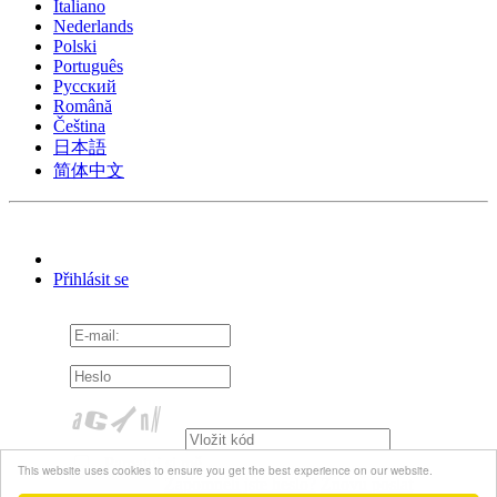
Italiano
Nederlands
Polski
Português
Pусский
Română
Čeština
日本語
简体中文
Přihlásit se
Pamatuj si mě
This website uses cookies to ensure you get the best experience on our website.
Zapomněli jste heslo?
Znovu poslat