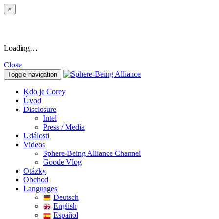
×
Loading…
Close
Toggle navigation
Kdo je Corey
Úvod
Disclosure
Intel
Press / Media
Události
Videos
Sphere-Being Alliance Channel
Goode Vlog
Otázky
Obchod
Languages
Deutsch
English
Español