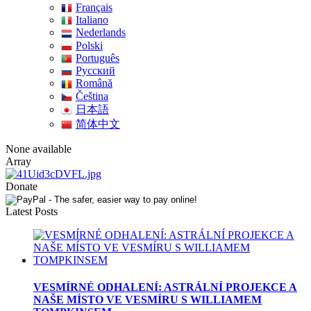
Français
Italiano
Nederlands
Polski
Português
Pусский
Română
Čeština
日本語
简体中文
None available
Array
Donate
Latest Posts
VESMÍRNÉ ODHALENÍ: ASTRÁLNÍ PROJEKCE A
NAŠE MÍSTO VE VESMÍRU S WILLIAMEM