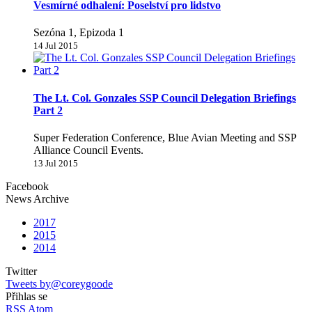
Vesmírné odhalení: Poselství pro lidstvo
Sezóna 1, Epizoda 1
14 Jul 2015
The Lt. Col. Gonzales SSP Council Delegation Briefings
Part 2
Super Federation Conference, Blue Avian Meeting and SSP
Alliance Council Events.
13 Jul 2015
Facebook
News Archive
2017
2015
2014
Twitter
Tweets by@coreygoode
Přihlas se
RSS
Atom