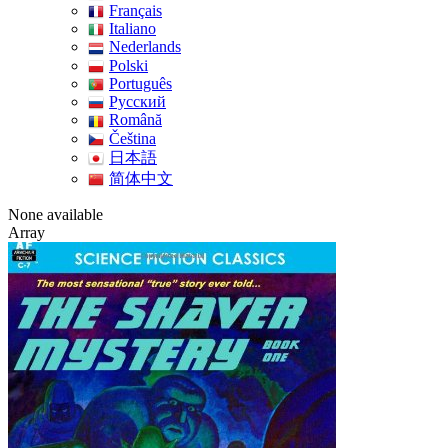
Français
Italiano
Nederlands
Polski
Português
Pусский
Română
Čeština
日本語
简体中文
None available
Array