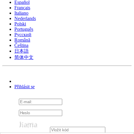
Español
Français
Italiano
Nederlands
Polski
Português
Pусский
Română
Čeština
日本語
简体中文
Přihlásit se