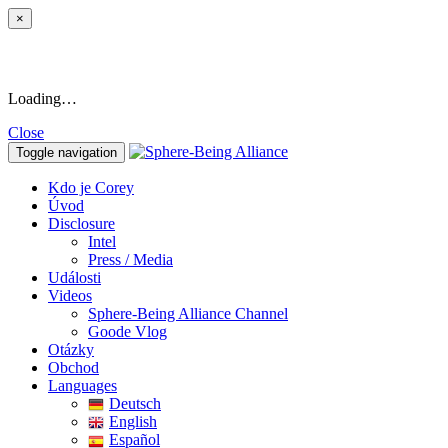
×
Loading…
Close
Toggle navigation
Kdo je Corey
Úvod
Disclosure
Intel
Press / Media
Události
Videos
Sphere-Being Alliance Channel
Goode Vlog
Otázky
Obchod
Languages
Deutsch
English
Español