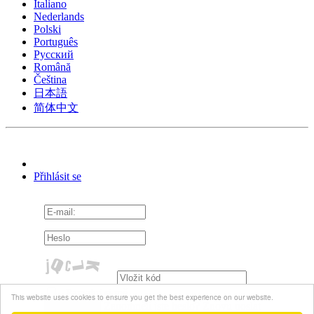
Italiano
Nederlands
Polski
Português
Pусский
Română
Čeština
日本語
简体中文
Přihlásit se
Pamatuj si mě
This website uses cookies to ensure you get the best experience on our website.
Zapomněli jste heslo?
Znovu poslat