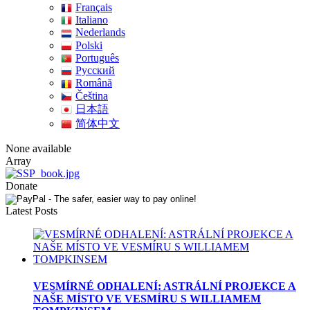
Français
Italiano
Nederlands
Polski
Português
Pусский
Română
Čeština
日本語
简体中文
None available
Array
Donate
Latest Posts
VESMÍRNÉ ODHALENÍ: ASTRÁLNÍ PROJEKCE A
NAŠE MÍSTO VE VESMÍRU S WILLIAMEM