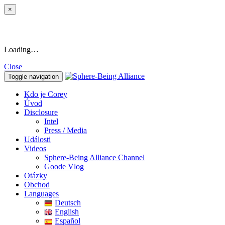
×
Loading…
Close
Toggle navigation
Kdo je Corey
Úvod
Disclosure
Intel
Press / Media
Události
Videos
Sphere-Being Alliance Channel
Goode Vlog
Otázky
Obchod
Languages
Deutsch
English
Español