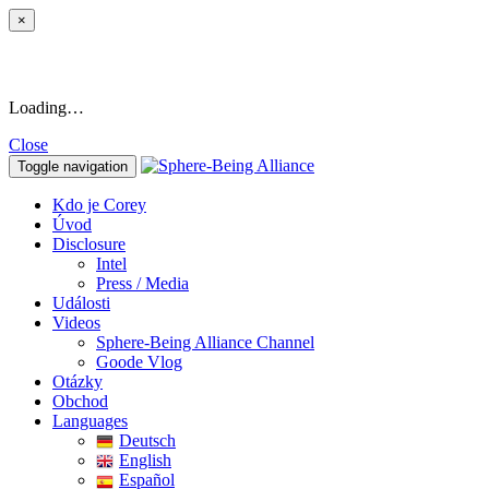
×
Loading…
Close
Toggle navigation
Kdo je Corey
Úvod
Disclosure
Intel
Press / Media
Události
Videos
Sphere-Being Alliance Channel
Goode Vlog
Otázky
Obchod
Languages
Deutsch
English
Español