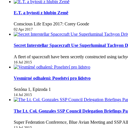
E.T. a bytosti z hlubin Země
Conscious Life Expo 2017: Corey Goode
02 Apr 2017
Secret Interstellar Spacecraft Use Superluminal Tachyon D
A fleet of spacecraft have been secretly constructed using tachyo
16 Jul 2015
Vesmírné odhalení: Poselství pro lidstvo
Sezóna 1, Epizoda 1
14 Jul 2015
The Lt. Col. Gonzales SSP Council Delegation Briefings Pa
Super Federation Conference, Blue Avian Meeting and SSP All
13 Jul 2015