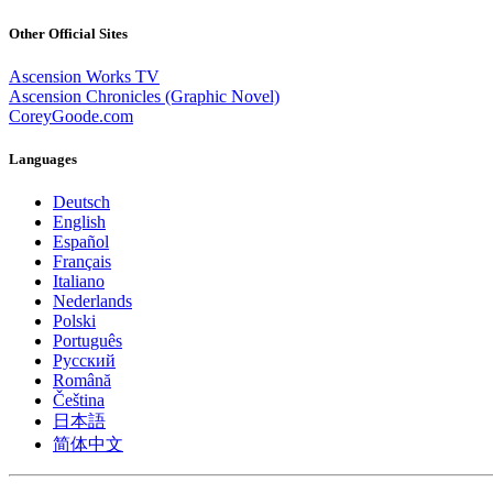
Other Official Sites
Ascension Works TV
Ascension Chronicles (Graphic Novel)
CoreyGoode.com
Languages
Deutsch
English
Español
Français
Italiano
Nederlands
Polski
Português
Pусский
Română
Čeština
日本語
简体中文