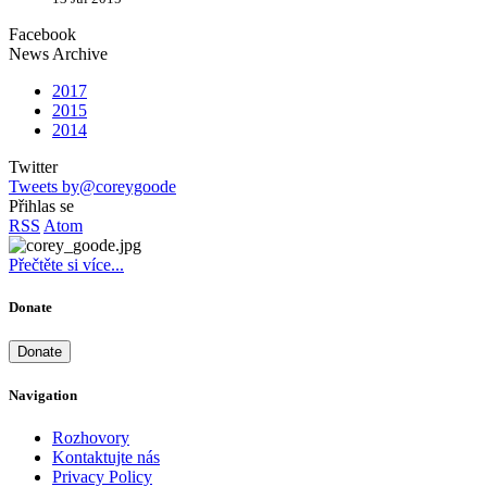
Facebook
News Archive
2017
2015
2014
Twitter
Tweets by@coreygoode
Přihlas se
RSS
Atom
Přečtěte si více...
Donate
Donate
Navigation
Rozhovory
Kontaktujte nás
Privacy Policy