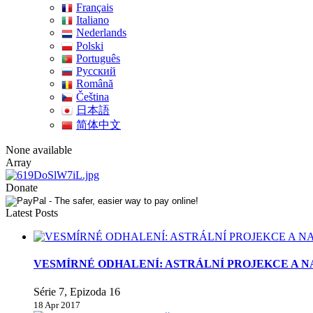
Français
Italiano
Nederlands
Polski
Português
Pусский
Română
Čeština
日本語
简体中文
None available
Array
Donate
Latest Posts
VESMÍRNÉ ODHALENÍ: ASTRÁLNÍ PROJEKCE A N
Série 7, Epizoda 16
18 Apr 2017