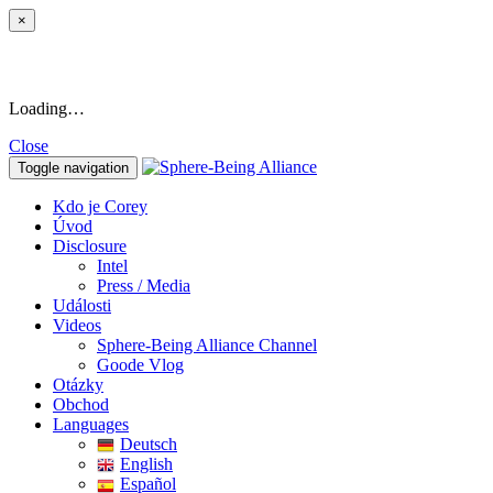
×
Loading…
Close
Toggle navigation
Kdo je Corey
Úvod
Disclosure
Intel
Press / Media
Události
Videos
Sphere-Being Alliance Channel
Goode Vlog
Otázky
Obchod
Languages
Deutsch
English
Español