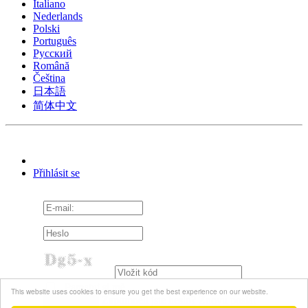
Italiano
Nederlands
Polski
Português
Pусский
Română
Čeština
日本語
简体中文
Přihlásit se
Pamatuj si mě
This website uses cookies to ensure you get the best experience on our website.
Zapomněli jste heslo?
Znovu poslat