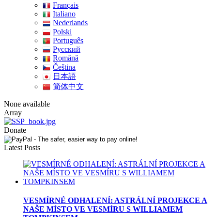
Français
Italiano
Nederlands
Polski
Português
Pусский
Română
Čeština
日本語
简体中文
None available
Array
Donate
Latest Posts
VESMÍRNÉ ODHALENÍ: ASTRÁLNÍ PROJEKCE A
NAŠE MÍSTO VE VESMÍRU S WILLIAMEM