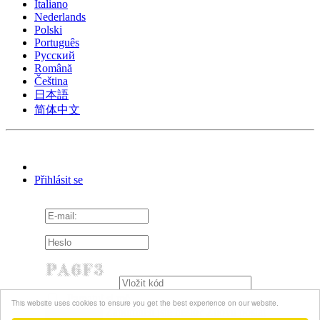
Italiano
Nederlands
Polski
Português
Pусский
Română
Čeština
日本語
简体中文
Přihlásit se
Pamatuj si mě
This website uses cookies to ensure you get the best experience on our website.
Zapomněli jste heslo?
Znovu poslat