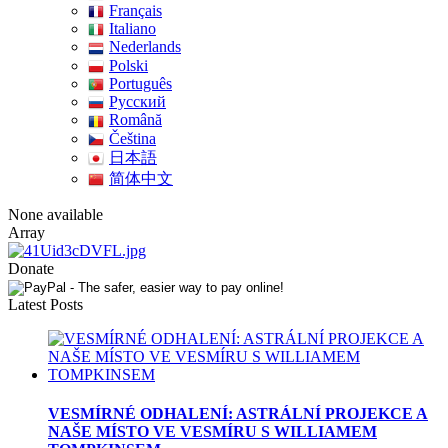
Français
Italiano
Nederlands
Polski
Português
Pусский
Română
Čeština
日本語
简体中文
None available
Array
Donate
Latest Posts
VESMÍRNÉ ODHALENÍ: ASTRÁLNÍ PROJEKCE A
NAŠE MÍSTO VE VESMÍRU S WILLIAMEM