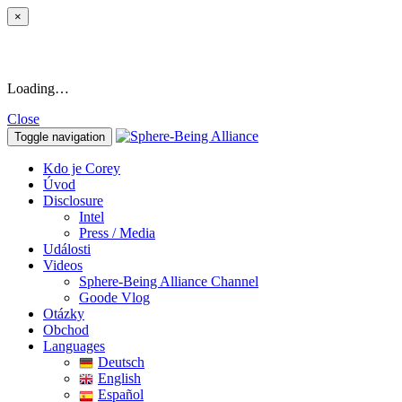
×
Loading…
Close
Toggle navigation
Kdo je Corey
Úvod
Disclosure
Intel
Press / Media
Události
Videos
Sphere-Being Alliance Channel
Goode Vlog
Otázky
Obchod
Languages
Deutsch
English
Español