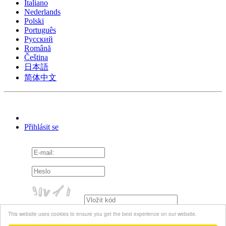
Italiano
Nederlands
Polski
Português
Pусский
Română
Čeština
日本語
简体中文
Přihlásit se
Pamatuj si mě
This website uses cookies to ensure you get the best experience on our website.
Zapomněli jste heslo?
Znovu poslat