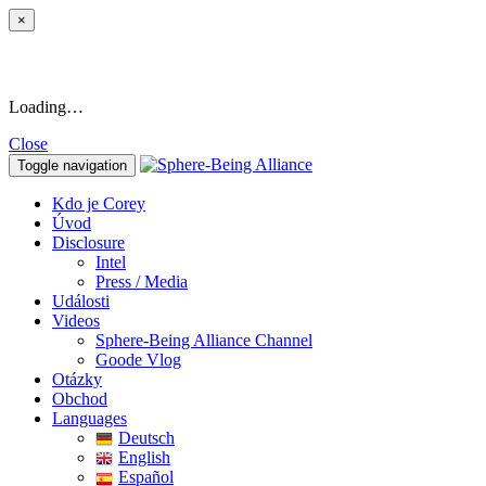
×
Loading…
Close
Toggle navigation
Kdo je Corey
Úvod
Disclosure
Intel
Press / Media
Události
Videos
Sphere-Being Alliance Channel
Goode Vlog
Otázky
Obchod
Languages
Deutsch
English
Español