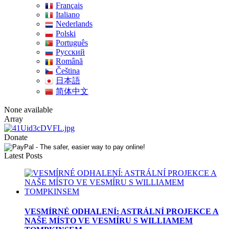
Français
Italiano
Nederlands
Polski
Português
Pусский
Română
Čeština
日本語
简体中文
None available
Array
Donate
Latest Posts
VESMÍRNÉ ODHALENÍ: ASTRÁLNÍ PROJEKCE A
NAŠE MÍSTO VE VESMÍRU S WILLIAMEM