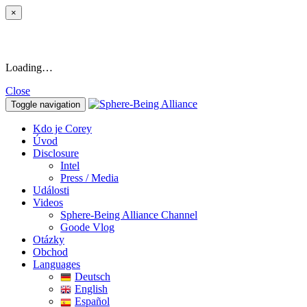
×
Loading…
Close
Toggle navigation
Kdo je Corey
Úvod
Disclosure
Intel
Press / Media
Události
Videos
Sphere-Being Alliance Channel
Goode Vlog
Otázky
Obchod
Languages
Deutsch
English
Español