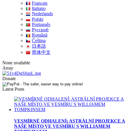
Français
Italiano
Nederlands
Polski
Português
Pусский
Română
Čeština
日本語
简体中文
None available
Array
Donate
Latest Posts
VESMÍRNÉ ODHALENÍ: ASTRÁLNÍ PROJEKCE A
NAŠE MÍSTO VE VESMÍRU S WILLIAMEM