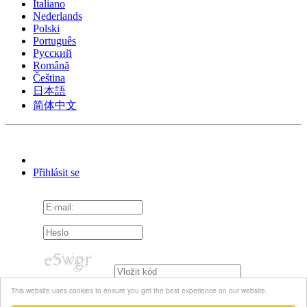
Italiano
Nederlands
Polski
Português
Pусский
Română
Čeština
日本語
简体中文
Přihlásit se
Pamatuj si mě
This website uses cookies to ensure you get the best experience on our website.
Zapomněli jste heslo?
Znovu poslat