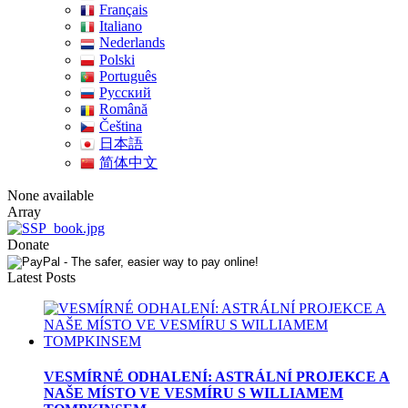
Français
Italiano
Nederlands
Polski
Português
Pусский
Română
Čeština
日本語
简体中文
None available
Array
Donate
Latest Posts
VESMÍRNÉ ODHALENÍ: ASTRÁLNÍ PROJEKCE A
NAŠE MÍSTO VE VESMÍRU S WILLIAMEM