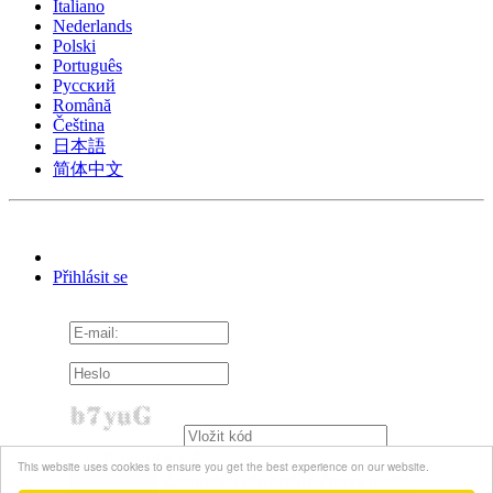
Italiano
Nederlands
Polski
Português
Pусский
Română
Čeština
日本語
简体中文
Přihlásit se
Pamatuj si mě
This website uses cookies to ensure you get the best experience on our website.
Zapomněli jste heslo?
Znovu poslat