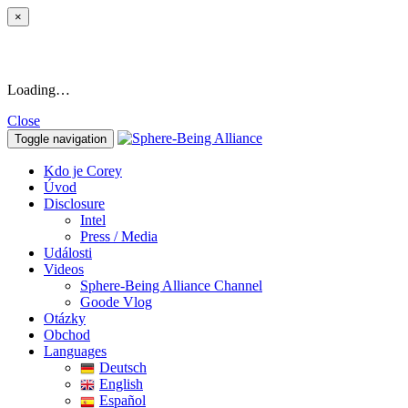
×
Loading…
Close
Toggle navigation
Kdo je Corey
Úvod
Disclosure
Intel
Press / Media
Události
Videos
Sphere-Being Alliance Channel
Goode Vlog
Otázky
Obchod
Languages
Deutsch
English
Español