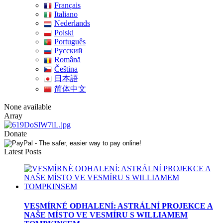
Français
Italiano
Nederlands
Polski
Português
Pусский
Română
Čeština
日本語
简体中文
None available
Array
Donate
Latest Posts
VESMÍRNÉ ODHALENÍ: ASTRÁLNÍ PROJEKCE A
NAŠE MÍSTO VE VESMÍRU S WILLIAMEM