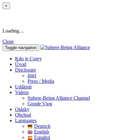
×
Loading…
Close
Toggle navigation
Kdo je Corey
Úvod
Disclosure
Intel
Press / Media
Události
Videos
Sphere-Being Alliance Channel
Goode Vlog
Otázky
Obchod
Languages
Deutsch
English
Español