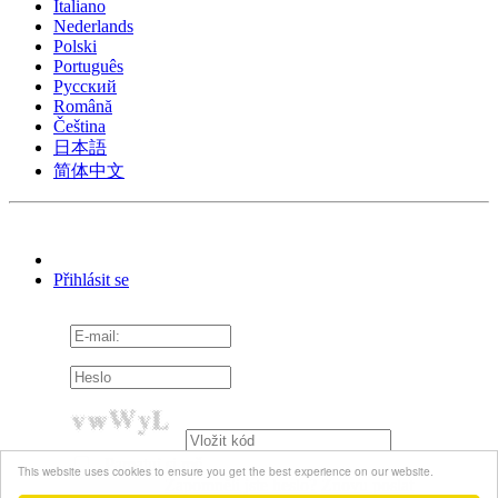
Italiano
Nederlands
Polski
Português
Pусский
Română
Čeština
日本語
简体中文
Přihlásit se
Pamatuj si mě
This website uses cookies to ensure you get the best experience on our website.
Zapomněli jste heslo?
Znovu poslat