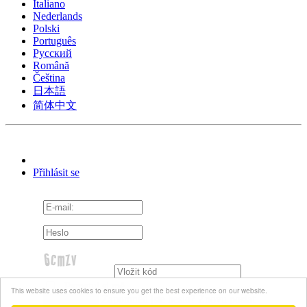
Italiano
Nederlands
Polski
Português
Pусский
Română
Čeština
日本語
简体中文
Přihlásit se
Pamatuj si mě
This website uses cookies to ensure you get the best experience on our website.
Zapomněli jste heslo?
Znovu poslat