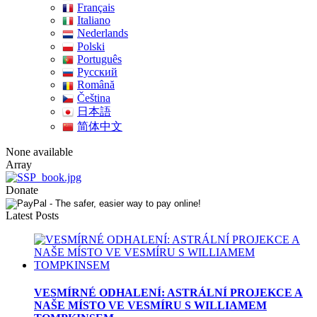
Français
Italiano
Nederlands
Polski
Português
Pусский
Română
Čeština
日本語
简体中文
None available
Array
Donate
Latest Posts
VESMÍRNÉ ODHALENÍ: ASTRÁLNÍ PROJEKCE A
NAŠE MÍSTO VE VESMÍRU S WILLIAMEM