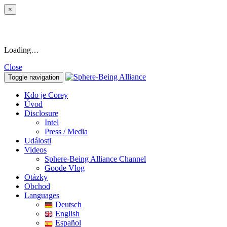
×
Loading…
Close
Toggle navigation
Kdo je Corey
Úvod
Disclosure
Intel
Press / Media
Události
Videos
Sphere-Being Alliance Channel
Goode Vlog
Otázky
Obchod
Languages
Deutsch
English
Español