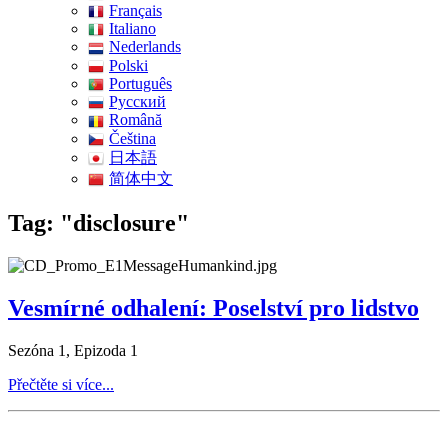
Français
Italiano
Nederlands
Polski
Português
Pусский
Română
Čeština
日本語
简体中文
Tag: "disclosure"
Vesmírné odhalení: Poselství pro lidstvo
Sezóna 1, Epizoda 1
Přečtěte si více...