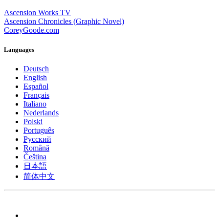
Ascension Works TV
Ascension Chronicles (Graphic Novel)
CoreyGoode.com
Languages
Deutsch
English
Español
Français
Italiano
Nederlands
Polski
Português
Pусский
Română
Čeština
日本語
简体中文