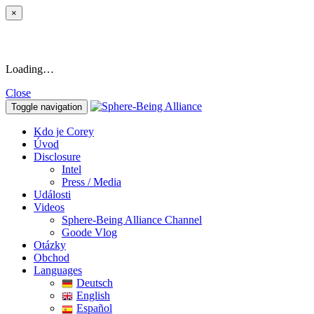
×
Loading…
Close
Toggle navigation
Kdo je Corey
Úvod
Disclosure
Intel
Press / Media
Události
Videos
Sphere-Being Alliance Channel
Goode Vlog
Otázky
Obchod
Languages
Deutsch
English
Español