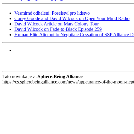
Vesmírné odhalení: Poselství pro lidstvo
Corey Goode and David Wilcock on Open Your Mind Radio
David Wilcock Article on Mars Colony Tour
David Wilcock on Fade-to-Black Episode 259
Human Elite Attempt to Negotiate Cessation of SSP Alliance Di
Tato novinka je z -
Sphere-Being Alliance
https://cs.spherebeingalliance.com/news/appearance-of-the-moon-neptu