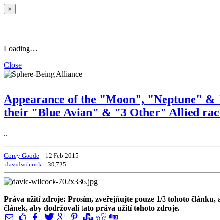
×
Loading…
Close
Appearance of the "Moon", "Neptune" & "J
their "Blue Avian" & "3 Other" Allied race
..
Corey Goode
12 Feb 2015
davidwilcock
39,725
Práva užití zdroje: Prosím, zveřejňujte pouze 1/3 tohoto článku, a
článek, aby dodržovali tato práva užití tohoto zdroje.