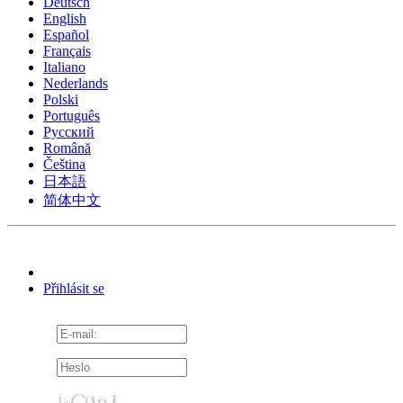
Deutsch
English
Español
Français
Italiano
Nederlands
Polski
Português
Pусский
Română
Čeština
日本語
简体中文
Přihlásit se