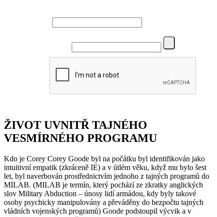
Name
Email
ŽIVOT UVNITŘ TAJNÉHO
VESMÍRNÉHO PROGRAMU
Kdo je Corey Corey Goode byl na počátku byl identifikován jako
intuitivní empatik (zkráceně IE) a v útlém věku, když mu bylo šest
let, byl naverbován prostřednictvím jednoho z tajných programů do
MILAB. (MILAB je termín, který pochází ze zkratky anglických
slov Military Abduction – únosy lidí armádou, kdy byly takové
osoby psychicky manipulovány a převáděny do bezpočtu tajných
vládních vojenských programů) Goode podstoupil výcvik a v