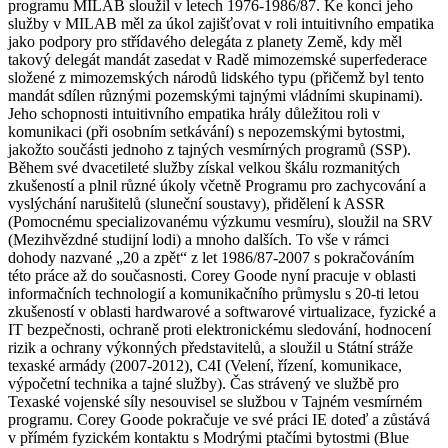
programu MILAB sloužil v letech 1976-1986/87. Ke konci jeho
služby v MILAB měl za úkol zajišťovat v roli intuitivního empatika
jako podpory pro střídavého delegáta z planety Země, kdy měl
takový delegát mandát zasedat v Radě mimozemské superfederace
složené z mimozemských národů lidského typu (přičemž byl tento
mandát sdílen různými pozemskými tajnými vládními skupinami).
Jeho schopnosti intuitivního empatika hrály důležitou roli v
komunikaci (při osobním setkávání) s nepozemskými bytostmi,
jakožto součásti jednoho z tajných vesmírných programů (SSP).
Během své dvacetileté služby získal velkou škálu rozmanitých
zkušeností a plnil různé úkoly včetně Programu pro zachycování a
vyslýchání narušitelů (sluneční soustavy), přidělení k ASSR
(Pomocnému specializovanému výzkumu vesmíru), sloužil na SRV
(Mezihvězdné studijní lodi) a mnoho dalších. To vše v rámci
dohody nazvané „20 a zpět“ z let 1986/87-2007 s pokračováním
této práce až do současnosti. Corey Goode nyní pracuje v oblasti
informačních technologií a komunikačního průmyslu s 20-ti letou
zkušeností v oblasti hardwarové a softwarové virtualizace, fyzické a
IT bezpečnosti, ochraně proti elektronickému sledování, hodnocení
rizik a ochrany výkonných představitelů, a sloužil u Státní stráže
texaské armády (2007-2012), C4I (Velení, řízení, komunikace,
výpočetní technika a tajné služby). Čas strávený ve službě pro
Texaské vojenské síly nesouvisel se službou v Tajném vesmírném
programu. Corey Goode pokračuje ve své práci IE doteď a zůstává
v přímém fyzickém kontaktu s Modrými ptačími bytostmi (Blue