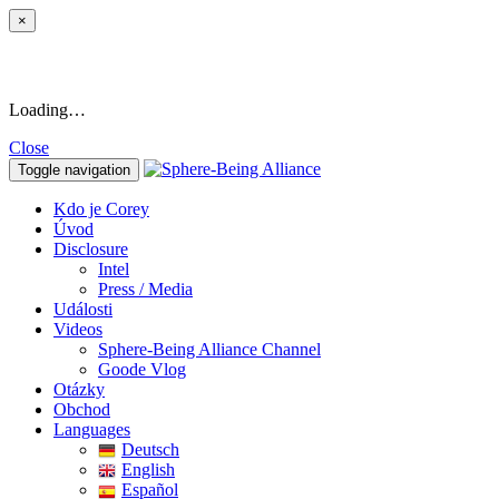
×
Loading…
Close
Toggle navigation
Kdo je Corey
Úvod
Disclosure
Intel
Press / Media
Události
Videos
Sphere-Being Alliance Channel
Goode Vlog
Otázky
Obchod
Languages
Deutsch
English
Español