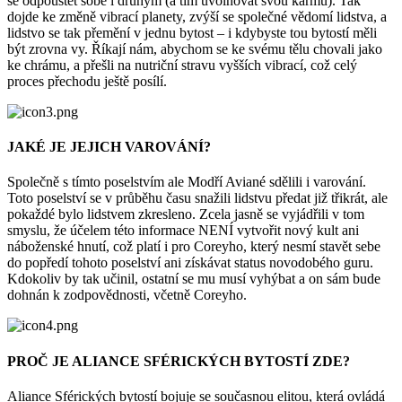
se odpouštět sobě i druhým (a tím uvolňovat svou karmu). Tak
dojde ke změně vibrací planety, zvýší se společné vědomí lidstva, a
lidstvo se tak přemění v jednu bytost – i kdybyste tou bytostí měli
být zrovna vy. Říkají nám, abychom se ke svému tělu chovali jako
ke chrámu, a přešli na nutriční stravu vyšších vibrací, což celý
proces přechodu ještě posílí.
JAKÉ JE JEJICH VAROVÁNÍ?
Společně s tímto poselstvím ale Modří Aviané sdělili i varování.
Toto poselství se v průběhu času snažili lidstvu předat již třikrát, ale
pokaždé bylo lidstvem zkresleno. Zcela jasně se vyjádřili v tom
smyslu, že účelem této informace NENÍ vytvořit nový kult ani
náboženské hnutí, což platí i pro Coreyho, který nesmí stavět sebe
do popředí tohoto poselství ani získávat status novodobého guru.
Kdokoliv by tak učinil, ostatní se mu musí vyhýbat a on sám bude
dohnán k zodpovědnosti, včetně Coreyho.
PROČ JE ALIANCE SFÉRICKÝCH BYTOSTÍ ZDE?
Aliance Sférických bytostí bojuje se současnou elitou, která ovládá