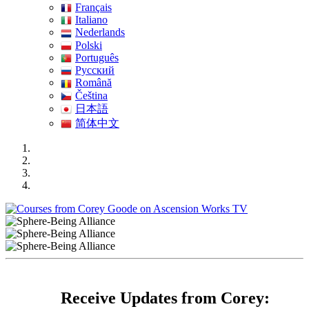
Français
Italiano
Nederlands
Polski
Português
Pусский
Română
Čeština
日本語
简体中文
Receive Updates from Corey: