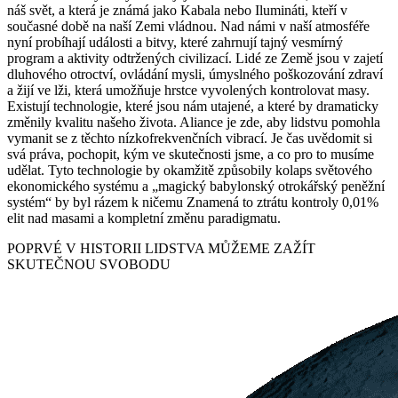
náš svět, a která je známá jako Kabala nebo Ilumináti, kteří v
současné době na naší Zemi vládnou. Nad námi v naší atmosféře
nyní probíhají události a bitvy, které zahrnují tajný vesmírný
program a aktivity odtržených civilizací. Lidé ze Země jsou v zajetí
dluhového otroctví, ovládání mysli, úmyslného poškozování zdraví
a žijí ve lži, která umožňuje hrstce vyvolených kontrolovat masy.
Existují technologie, které jsou nám utajené, a které by dramaticky
změnily kvalitu našeho života. Aliance je zde, aby lidstvu pomohla
vymanit se z těchto nízkofrekvenčních vibrací. Je čas uvědomit si
svá práva, pochopit, kým ve skutečnosti jsme, a co pro to musíme
udělat. Tyto technologie by okamžitě způsobily kolaps světového
ekonomického systému a „magický babylonský otrokářský peněžní
systém“ by byl rázem k ničemu Znamená to ztrátu kontroly 0,01%
elit nad masami a kompletní změnu paradigmatu.
POPRVÉ V HISTORII LIDSTVA MŮŽEME ZAŽÍT
SKUTEČNOU SVOBODU