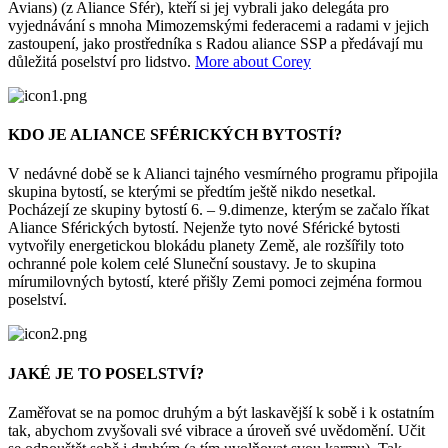
Avians) (z Aliance Sfér), kteří si jej vybrali jako delegáta pro
vyjednávání s mnoha Mimozemskými federacemi a radami v jejich
zastoupení, jako prostředníka s Radou aliance SSP a předávají mu
důležitá poselství pro lidstvo.
More about Corey
KDO JE ALIANCE SFÉRICKÝCH BYTOSTÍ?
V nedávné době se k Alianci tajného vesmírného programu připojila
skupina bytostí, se kterými se předtím ještě nikdo nesetkal.
Pocházejí ze skupiny bytostí 6. – 9.dimenze, kterým se začalo říkat
Aliance Sférických bytostí. Nejenže tyto nové Sférické bytosti
vytvořily energetickou blokádu planety Země, ale rozšířily toto
ochranné pole kolem celé Sluneční soustavy. Je to skupina
mírumilovných bytostí, které přišly Zemi pomoci zejména formou
poselství.
JAKÉ JE TO POSELSTVÍ?
Zaměřovat se na pomoc druhým a být laskavější k sobě i k ostatním
tak, abychom zvyšovali své vibrace a úroveň své uvědomění. Učit