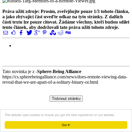
Práva užití zdroje: Prosím, zveřejňujte pouze 1/3 tohoto článku,
a jako zbývající část uveďte odkaz na tyto stránky. Z dalších
částí textu lze pouze citovat. Žádáme všechny, kteří budou sdílet
tento článek, aby dodržovali tato práva užití tohoto zdroje.
Tato novinka je z -
Sphere-Being Alliance
https://cs.spherebeingalliance.com/news/does-remote-viewing-data-
reveal-that-we-are-apart-of-a-solitary-binary-or.html
This website uses cookies to ensure you get the best experience on our website.
Got it!